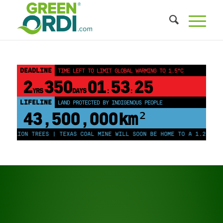
DEADLINE
TIME LEFT TO LIMIT GLOBAL WARMING TO 1.5°C
2
350
01
53
24
YRS
DAYS
:
:
LIFELINE
LAND PROTECTED BY INDIGENOUS PEOPLE
43,500,000
km²
LION TREES | TEXAS COAL MINE WILL SOON BE HOME TO A 1.2GW SOLAR 